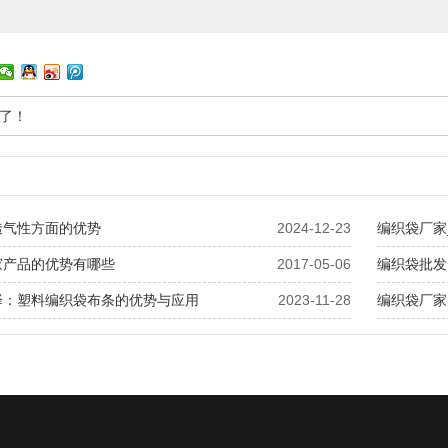
了！
透气性方面的优势
2024-12-23
编织袋厂家
家产品的优势有哪些
2017-05-06
编织袋批发
择：塑料编织袋布条的优势与应用
2023-11-28
编织袋厂家