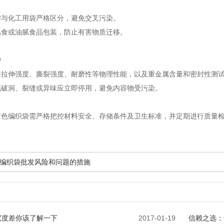
需与化工用袋严格区分，避免交叉污染。
熟食或油腻食品包装，防止有害物质迁移。
护
括拉伸强度、撕裂强度、耐磨性等物理性能，以及重金属含量和密封性测
现破洞、裂缝或异味应立即停用，避免内容物受污染。
黄色编织袋需严格把控材料安全、存储条件及卫生标准，并定期进行质量
编织袋批发风险和问题的措施
宽度差你该了解一下
2017-01-19
信赖之选：