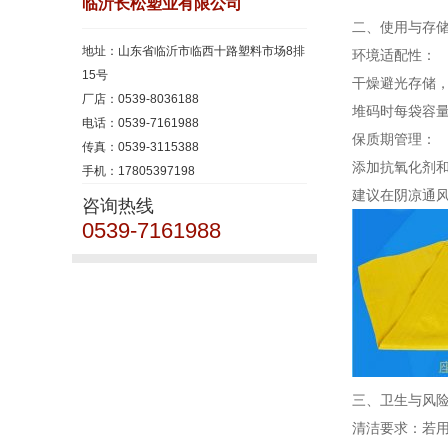
临沂长松塑业有限公司
二、使用与存
地址：山东省临沂市临西十路塑料市场8排
环境适配性‌：
15号
干燥避光存储，
厂店：0539-8036188
堆码时每袋容量
电话：0539-7161988
保质期管理‌：
传真：0539-3115388
添加抗氧化剂
手机：17805397198
建议在阴凉通
咨询热线
0539-7161988
三、卫生与风
清洁要求‌：若