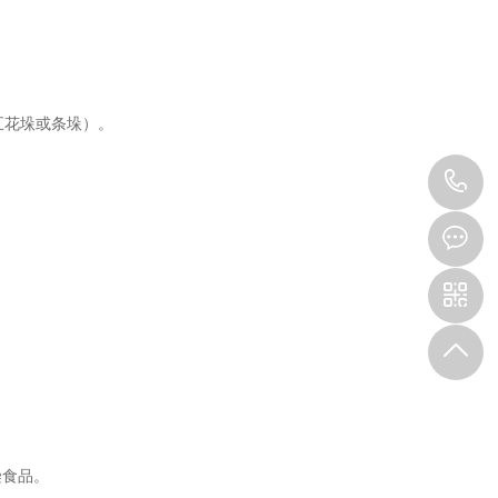
五花垛或条垛）。
0
7
染食品。