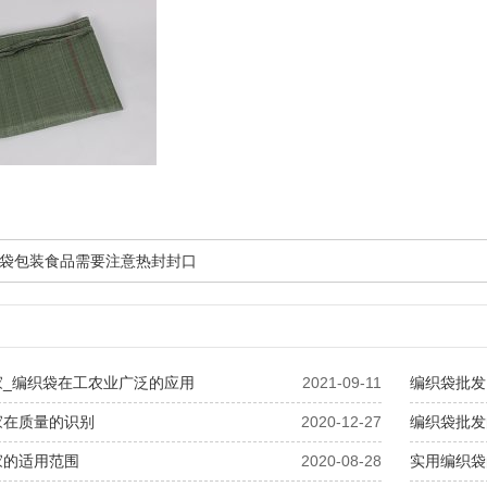
袋包装食品需要注意热封封口
家_编织袋在工农业广泛的应用
2021-09-11
编织袋批发
家在质量的识别
2020-12-27
编织袋批发
家的适用范围
2020-08-28
实用编织袋