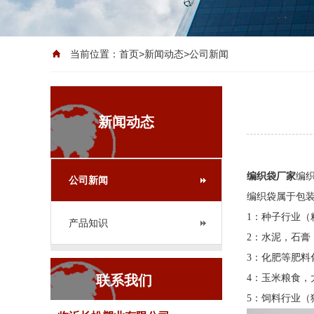
当前位置：
首页
>
新闻动态
>
公司新闻
新闻动态
编织袋厂家
编
公司新闻
编织袋属于包
1
：种子行业（
产品知识
2
：水泥，石膏
3
：化肥等肥料
联系我们
4
：玉米粮食，
5
：饲料行业（