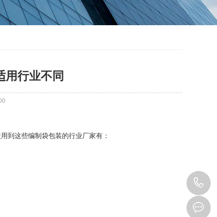
适用行业不同
00
使用到这些编制袋包装的行业厂家有：
0
7