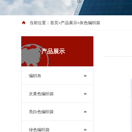
当前位置：
首页
>
产品展示
>
灰色编织袋
产品展示
编织布
次黄色编织袋
亮白色编织袋
绿色编织袋