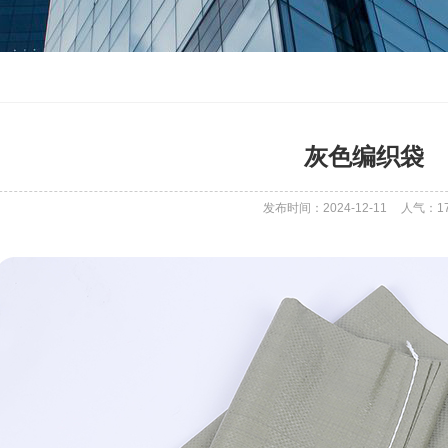
灰色编织袋
发布时间：2024-12-11
人气：
1